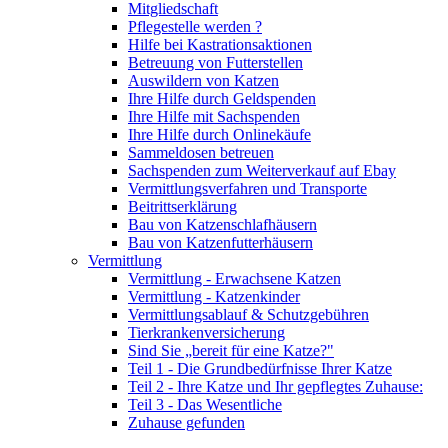
Mitgliedschaft
Pflegestelle werden ?
Hilfe bei Kastrationsaktionen
Betreuung von Futterstellen
Auswildern von Katzen
Ihre Hilfe durch Geldspenden
Ihre Hilfe mit Sachspenden
Ihre Hilfe durch Onlinekäufe
Sammeldosen betreuen
Sachspenden zum Weiterverkauf auf Ebay
Vermittlungsverfahren und Transporte
Beitrittserklärung
Bau von Katzenschlafhäusern
Bau von Katzenfutterhäusern
Vermittlung
Vermittlung - Erwachsene Katzen
Vermittlung - Katzenkinder
Vermittlungsablauf & Schutzgebühren
Tierkrankenversicherung
Sind Sie „bereit für eine Katze?"
Teil 1 - Die Grundbedürfnisse Ihrer Katze
Teil 2 - Ihre Katze und Ihr gepflegtes Zuhause:
Teil 3 - Das Wesentliche
Zuhause gefunden