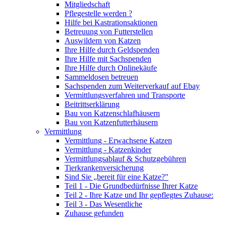
Mitgliedschaft
Pflegestelle werden ?
Hilfe bei Kastrationsaktionen
Betreuung von Futterstellen
Auswildern von Katzen
Ihre Hilfe durch Geldspenden
Ihre Hilfe mit Sachspenden
Ihre Hilfe durch Onlinekäufe
Sammeldosen betreuen
Sachspenden zum Weiterverkauf auf Ebay
Vermittlungsverfahren und Transporte
Beitrittserklärung
Bau von Katzenschlafhäusern
Bau von Katzenfutterhäusern
Vermittlung
Vermittlung - Erwachsene Katzen
Vermittlung - Katzenkinder
Vermittlungsablauf & Schutzgebühren
Tierkrankenversicherung
Sind Sie „bereit für eine Katze?"
Teil 1 - Die Grundbedürfnisse Ihrer Katze
Teil 2 - Ihre Katze und Ihr gepflegtes Zuhause:
Teil 3 - Das Wesentliche
Zuhause gefunden