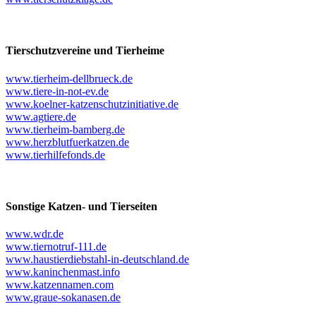
Tierschutzvereine und Tierheime
www.tierheim-dellbrueck.de
www.tiere-in-not-ev.de
www.koelner-katzenschutzinitiative.de
www.agtiere.de
www.tierheim-bamberg.de
www.herzblutfuerkatzen.de
www.tierhilfefonds.de
Sonstige Katzen- und Tierseiten
www.wdr.de
www.tiernotruf-111.de
www.haustierdiebstahl-in-deutschland.de
www.kaninchenmast.info
www.katzennamen.com
www.graue-sokanasen.de