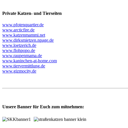
Private Katzen- und Tierseiten
www.pfotenquartier.de
www.arcticfire.de
www.katzenmammi.net
www.dirksmietzen.npage.de
www.loetzerich.de
www.flohpopo.de
www.raupenmama.de
www.kaninchen-at-home.com
www.tiervermittlung.de
www.gizmocity.de
Unsere Banner für Euch zum mitnehmen: