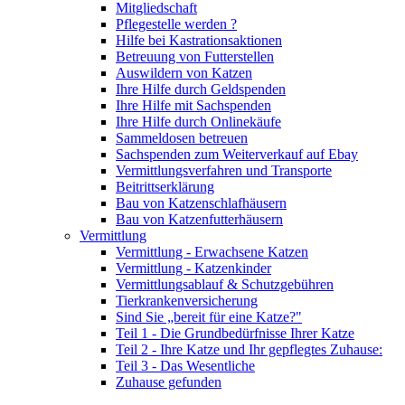
Mitgliedschaft
Pflegestelle werden ?
Hilfe bei Kastrationsaktionen
Betreuung von Futterstellen
Auswildern von Katzen
Ihre Hilfe durch Geldspenden
Ihre Hilfe mit Sachspenden
Ihre Hilfe durch Onlinekäufe
Sammeldosen betreuen
Sachspenden zum Weiterverkauf auf Ebay
Vermittlungsverfahren und Transporte
Beitrittserklärung
Bau von Katzenschlafhäusern
Bau von Katzenfutterhäusern
Vermittlung
Vermittlung - Erwachsene Katzen
Vermittlung - Katzenkinder
Vermittlungsablauf & Schutzgebühren
Tierkrankenversicherung
Sind Sie „bereit für eine Katze?"
Teil 1 - Die Grundbedürfnisse Ihrer Katze
Teil 2 - Ihre Katze und Ihr gepflegtes Zuhause:
Teil 3 - Das Wesentliche
Zuhause gefunden