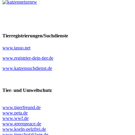
Tierregistrierungen/Suchdienste
www.tasso.net
www.registrier-dein-tier.de
www.katzensuchdienst.de
Tier- und Umweltschutz
www.tigerfreund.de
www.peta.de
www.wwf.de
www.greenpeace.de
www.koeln-pelzfrei.de
www.tierschutzklage.de