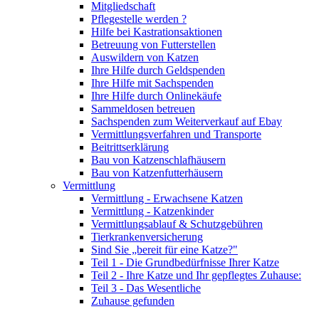
Mitgliedschaft
Pflegestelle werden ?
Hilfe bei Kastrationsaktionen
Betreuung von Futterstellen
Auswildern von Katzen
Ihre Hilfe durch Geldspenden
Ihre Hilfe mit Sachspenden
Ihre Hilfe durch Onlinekäufe
Sammeldosen betreuen
Sachspenden zum Weiterverkauf auf Ebay
Vermittlungsverfahren und Transporte
Beitrittserklärung
Bau von Katzenschlafhäusern
Bau von Katzenfutterhäusern
Vermittlung
Vermittlung - Erwachsene Katzen
Vermittlung - Katzenkinder
Vermittlungsablauf & Schutzgebühren
Tierkrankenversicherung
Sind Sie „bereit für eine Katze?"
Teil 1 - Die Grundbedürfnisse Ihrer Katze
Teil 2 - Ihre Katze und Ihr gepflegtes Zuhause:
Teil 3 - Das Wesentliche
Zuhause gefunden