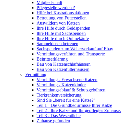
Mitgliedschaft
Pflegestelle werden ?
Hilfe bei Kastrationsaktionen
Betreuung von Futterstellen
Auswildern von Katzen
Ihre Hilfe durch Geldspenden
Ihre Hilfe mit Sachspenden
Ihre Hilfe durch Onlinekäufe
Sammeldosen betreuen
Sachspenden zum Weiterverkauf auf Ebay
Vermittlungsverfahren und Transporte
Beitrittserklärung
Bau von Katzenschlafhäusern
Bau von Katzenfutterhäusern
Vermittlung
Vermittlung - Erwachsene Katzen
Vermittlung - Katzenkinder
Vermittlungsablauf & Schutzgebühren
Tierkrankenversicherung
Sind Sie „bereit für eine Katze?"
Teil 1 - Die Grundbedürfnisse Ihrer Katze
Teil 2 - Ihre Katze und Ihr gepflegtes Zuhause:
Teil 3 - Das Wesentliche
Zuhause gefunden