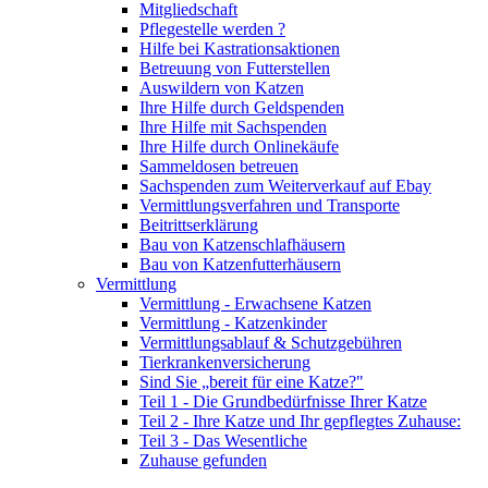
Mitgliedschaft
Pflegestelle werden ?
Hilfe bei Kastrationsaktionen
Betreuung von Futterstellen
Auswildern von Katzen
Ihre Hilfe durch Geldspenden
Ihre Hilfe mit Sachspenden
Ihre Hilfe durch Onlinekäufe
Sammeldosen betreuen
Sachspenden zum Weiterverkauf auf Ebay
Vermittlungsverfahren und Transporte
Beitrittserklärung
Bau von Katzenschlafhäusern
Bau von Katzenfutterhäusern
Vermittlung
Vermittlung - Erwachsene Katzen
Vermittlung - Katzenkinder
Vermittlungsablauf & Schutzgebühren
Tierkrankenversicherung
Sind Sie „bereit für eine Katze?"
Teil 1 - Die Grundbedürfnisse Ihrer Katze
Teil 2 - Ihre Katze und Ihr gepflegtes Zuhause:
Teil 3 - Das Wesentliche
Zuhause gefunden