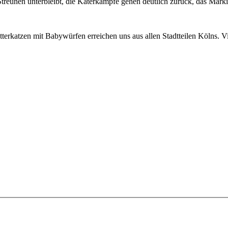
 Streunen unterbleibt, die Katerkämpfe gehen deutlich zurück, das Mark
katzen mit Babywürfen erreichen uns aus allen Stadtteilen Kölns. Vie