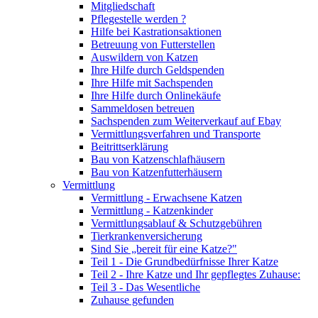
Mitgliedschaft
Pflegestelle werden ?
Hilfe bei Kastrationsaktionen
Betreuung von Futterstellen
Auswildern von Katzen
Ihre Hilfe durch Geldspenden
Ihre Hilfe mit Sachspenden
Ihre Hilfe durch Onlinekäufe
Sammeldosen betreuen
Sachspenden zum Weiterverkauf auf Ebay
Vermittlungsverfahren und Transporte
Beitrittserklärung
Bau von Katzenschlafhäusern
Bau von Katzenfutterhäusern
Vermittlung
Vermittlung - Erwachsene Katzen
Vermittlung - Katzenkinder
Vermittlungsablauf & Schutzgebühren
Tierkrankenversicherung
Sind Sie „bereit für eine Katze?"
Teil 1 - Die Grundbedürfnisse Ihrer Katze
Teil 2 - Ihre Katze und Ihr gepflegtes Zuhause:
Teil 3 - Das Wesentliche
Zuhause gefunden