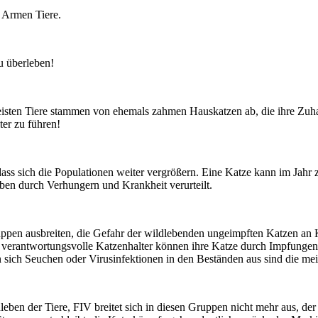
r Armen Tiere.
zu überleben!
meisten Tiere stammen von ehemals zahmen Hauskatzen ab, die ihre Zuha
ter zu führen!
, dass sich die Populationen weiter vergrößern. Eine Katze kann im J
rben durch Verhungern und Krankheit verurteilt.
ppen ausbreiten, die Gefahr der wildlebenden ungeimpften Katzen an K
r verantwortungsvolle Katzenhalter können ihre Katze durch Impfungen
en sich Seuchen oder Virusinfektionen in den Beständen aus sind die 
leben der Tiere, FIV breitet sich in diesen Gruppen nicht mehr aus, de