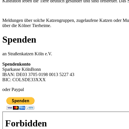
Kastration leben die Tiere deutlich gesünder und sind ortstreuer. Das
Meldungen über solche Katzengruppen, zugelaufene Katzen oder Mutter
über die Kölner Tierheime.
Spenden
an Straßenkatzen Köln e.V.
Spendenkonto
Sparkasse KölnBonn
IBAN: DE03 3705 0198 0013 5227 43
BIC: COLSDE33XXX
oder Paypal