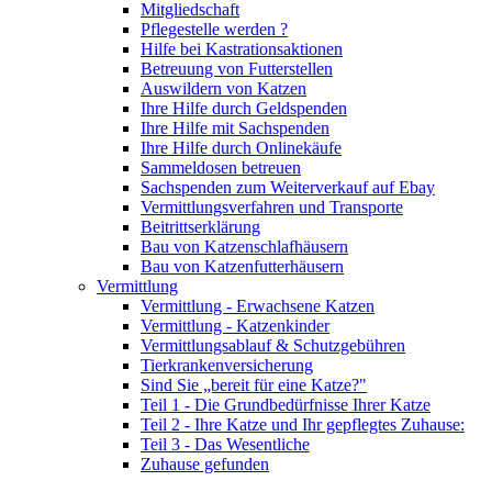
Mitgliedschaft
Pflegestelle werden ?
Hilfe bei Kastrationsaktionen
Betreuung von Futterstellen
Auswildern von Katzen
Ihre Hilfe durch Geldspenden
Ihre Hilfe mit Sachspenden
Ihre Hilfe durch Onlinekäufe
Sammeldosen betreuen
Sachspenden zum Weiterverkauf auf Ebay
Vermittlungsverfahren und Transporte
Beitrittserklärung
Bau von Katzenschlafhäusern
Bau von Katzenfutterhäusern
Vermittlung
Vermittlung - Erwachsene Katzen
Vermittlung - Katzenkinder
Vermittlungsablauf & Schutzgebühren
Tierkrankenversicherung
Sind Sie „bereit für eine Katze?"
Teil 1 - Die Grundbedürfnisse Ihrer Katze
Teil 2 - Ihre Katze und Ihr gepflegtes Zuhause:
Teil 3 - Das Wesentliche
Zuhause gefunden