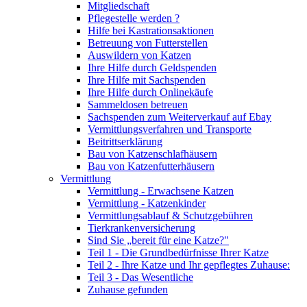
Mitgliedschaft
Pflegestelle werden ?
Hilfe bei Kastrationsaktionen
Betreuung von Futterstellen
Auswildern von Katzen
Ihre Hilfe durch Geldspenden
Ihre Hilfe mit Sachspenden
Ihre Hilfe durch Onlinekäufe
Sammeldosen betreuen
Sachspenden zum Weiterverkauf auf Ebay
Vermittlungsverfahren und Transporte
Beitrittserklärung
Bau von Katzenschlafhäusern
Bau von Katzenfutterhäusern
Vermittlung
Vermittlung - Erwachsene Katzen
Vermittlung - Katzenkinder
Vermittlungsablauf & Schutzgebühren
Tierkrankenversicherung
Sind Sie „bereit für eine Katze?"
Teil 1 - Die Grundbedürfnisse Ihrer Katze
Teil 2 - Ihre Katze und Ihr gepflegtes Zuhause:
Teil 3 - Das Wesentliche
Zuhause gefunden