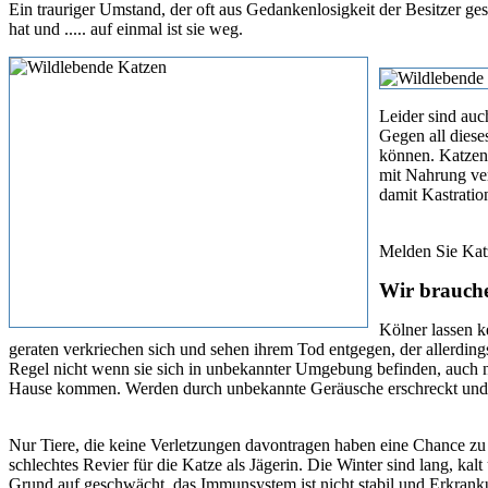
Ein trauriger Umstand, der oft aus Gedankenlosigkeit der Besitzer ges
hat und ..... auf einmal ist sie weg.
Leider sind auc
Gegen all diese
können. Katzenb
mit Nahrung ver
damit Kastrati
Melden Sie Katz
Wir brauche
Kölner lassen k
geraten verkriechen sich und sehen ihrem Tod entgegen, der allerding
Regel nicht wenn sie sich in unbekannter Umgebung befinden, auch nic
Hause kommen. Werden durch unbekannte Geräusche erschreckt und 
Nur Tiere, die keine Verletzungen davontragen haben eine Chance zu
schlechtes Revier für die Katze als Jägerin. Die Winter sind lang, ka
Grund auf geschwächt, das Immunsystem ist nicht stabil und Erkranku