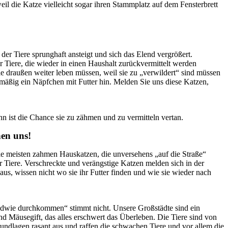
eil die Katze vielleicht sogar ihren Stammplatz auf dem Fensterbrett
 der Tiere sprunghaft ansteigt und sich das Elend vergrößert.
r Tiere, die wieder in einen Haushalt zurückvermittelt werden
 draußen weiter leben müssen, weil sie zu „verwildert“ sind müssen
elmäßig ein Näpfchen mit Futter hin. Melden Sie uns diese Katzen,
n ist die Chance sie zu zähmen und zu vermitteln vertan.
hen uns!
! Die meisten zahmen Hauskatzen, die unversehens „auf die Straße“
r Tiere. Verschreckte und verängstige Katzen melden sich in der
us, wissen nicht wo sie ihr Futter finden und wie sie wieder nach
endwie durchkommen“ stimmt nicht. Unsere Großstädte sind ein
und Mäusegift, das alles erschwert das Überleben. Die Tiere sind von
undlagen rasant aus und raffen die schwachen Tiere und vor allem die