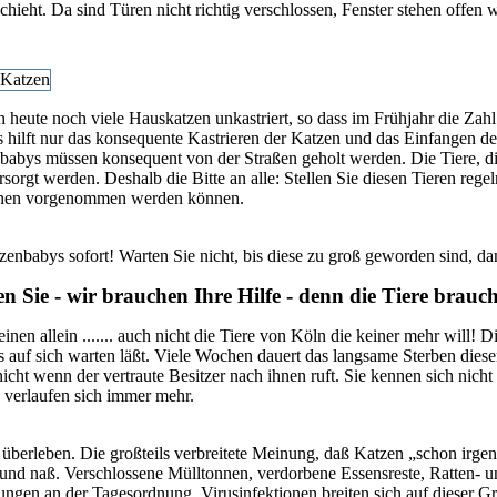
chieht. Da sind Türen nicht richtig verschlossen, Fenster stehen offen w
h heute noch viele Hauskatzen unkastriert, so dass im Frühjahr die Zahl
s hilft nur das konsequente Kastrieren der Katzen und das Einfangen de
abys müssen konsequent von der Straßen geholt werden. Die Tiere, die
sorgt werden. Deshalb die Bitte an alle: Stellen Sie diesen Tieren reg
onen vorgenommen werden können.
enbabys sofort! Warten Sie nicht, bis diese zu groß geworden sind, dan
n Sie - wir brauchen Ihre Hilfe - denn die Tiere brauc
einen allein ....... auch nicht die Tiere von Köln die keiner mehr will
s auf sich warten läßt. Viele Wochen dauert das langsame Sterben diese
ht wenn der vertraute Besitzer nach ihnen ruft. Sie kennen sich nicht a
verlaufen sich immer mehr.
 überleben. Die großteils verbreitete Meinung, daß Katzen „schon irg
lt und naß. Verschlossene Mülltonnen, verdorbene Essensreste, Ratten- 
ngen an der Tagesordnung. Virusinfektionen breiten sich auf dieser Gr