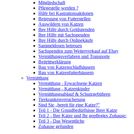
Mitgliedschaft
Pflegestelle werden ?
Hilfe bei Kastrationsaktionen
Betreuung von Futterstellen
Auswildern von Katzen
Ihre Hilfe durch Geldspenden
Ihre Hilfe mit Sachspenden
Ihre Hilfe durch Onlinekäufe
Sammeldosen betreuen
Sachspenden zum Weiterverkauf auf Ebay
Vermittlungsverfahren und Transporte
Beitrittserklärung
Bau von Katzenschlafhäusern
Bau von Katzenfutterhäusern
Vermittlung
Vermittlung - Erwachsene Katzen
Vermittlung - Katzenkinder
Vermittlungsablauf & Schutzgebühren
Tierkrankenversicherung
Sind Sie „bereit für eine Katze?"
Teil 1 - Die Grundbedürfnisse Ihrer Katze
Teil 2 - Ihre Katze und Ihr gepflegtes Zuhause:
Teil 3 - Das Wesentliche
Zuhause gefunden