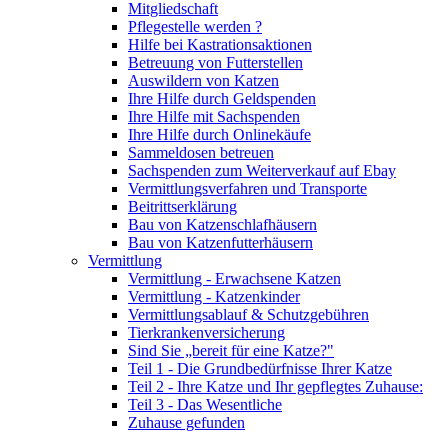
Mitgliedschaft
Pflegestelle werden ?
Hilfe bei Kastrationsaktionen
Betreuung von Futterstellen
Auswildern von Katzen
Ihre Hilfe durch Geldspenden
Ihre Hilfe mit Sachspenden
Ihre Hilfe durch Onlinekäufe
Sammeldosen betreuen
Sachspenden zum Weiterverkauf auf Ebay
Vermittlungsverfahren und Transporte
Beitrittserklärung
Bau von Katzenschlafhäusern
Bau von Katzenfutterhäusern
Vermittlung
Vermittlung - Erwachsene Katzen
Vermittlung - Katzenkinder
Vermittlungsablauf & Schutzgebühren
Tierkrankenversicherung
Sind Sie „bereit für eine Katze?"
Teil 1 - Die Grundbedürfnisse Ihrer Katze
Teil 2 - Ihre Katze und Ihr gepflegtes Zuhause:
Teil 3 - Das Wesentliche
Zuhause gefunden