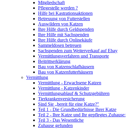
Mitgliedschaft
Pflegestelle werden ?
Hilfe bei Kastrationsaktionen
Betreuung von Futterstellen
Auswildern von Katzen
Ihre Hilfe durch Geldspenden
Ihre Hilfe mit Sachspenden
Ihre Hilfe durch Onlinekäufe
Sammeldosen betreuen
Sachspenden zum Weiterverkauf auf Ebay
Vermittlungsverfahren und Transporte
Beitrittserklärung
Bau von Katzenschlafhäusern
Bau von Katzenfutterhäusern
Vermittlung
Vermittlung - Erwachsene Katzen
Vermittlung - Katzenkinder
Vermittlungsablauf & Schutzgebühren
Tierkrankenversicherung
Sind Sie „bereit für eine Katze?"
Teil 1 - Die Grundbedürfnisse Ihrer Katze
Teil 2 - Ihre Katze und Ihr gepflegtes Zuhause:
Teil 3 - Das Wesentliche
Zuhause gefunden