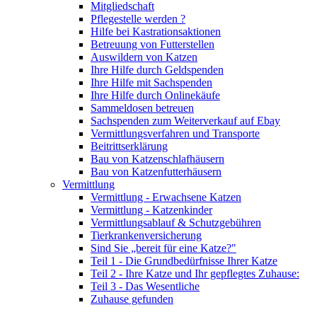
Mitgliedschaft
Pflegestelle werden ?
Hilfe bei Kastrationsaktionen
Betreuung von Futterstellen
Auswildern von Katzen
Ihre Hilfe durch Geldspenden
Ihre Hilfe mit Sachspenden
Ihre Hilfe durch Onlinekäufe
Sammeldosen betreuen
Sachspenden zum Weiterverkauf auf Ebay
Vermittlungsverfahren und Transporte
Beitrittserklärung
Bau von Katzenschlafhäusern
Bau von Katzenfutterhäusern
Vermittlung
Vermittlung - Erwachsene Katzen
Vermittlung - Katzenkinder
Vermittlungsablauf & Schutzgebühren
Tierkrankenversicherung
Sind Sie „bereit für eine Katze?"
Teil 1 - Die Grundbedürfnisse Ihrer Katze
Teil 2 - Ihre Katze und Ihr gepflegtes Zuhause:
Teil 3 - Das Wesentliche
Zuhause gefunden