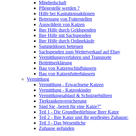
Mitgliedschaft
Pflegestelle werden ?
Hilfe bei Kastrationsaktionen
Betreuung von Futterstellen
Auswildern von Katzen
Ihre Hilfe durch Geldspenden
Ihre Hilfe mit Sachspenden
Ihre Hilfe durch Onlinekäufe
Sammeldosen betreuen
Sachspenden zum Weiterverkauf auf Ebay
Vermittlungsverfahren und Transporte
Beitrittserklärung
Bau von Katzenschlafhäusern
Bau von Katzenfutterhäusern
Vermittlung
Vermittlung - Erwachsene Katzen
Vermittlung - Katzenkinder
Vermittlungsablauf & Schutzgebühren
Tierkrankenversicherung
Sind Sie „bereit für eine Katze?"
Teil 1 - Die Grundbedürfnisse Ihrer Katze
Teil 2 - Ihre Katze und Ihr gepflegtes Zuhause:
Teil 3 - Das Wesentliche
Zuhause gefunden