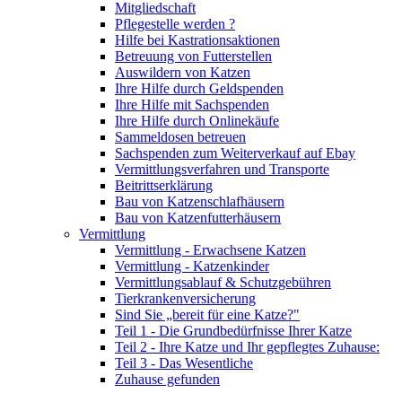
Mitgliedschaft
Pflegestelle werden ?
Hilfe bei Kastrationsaktionen
Betreuung von Futterstellen
Auswildern von Katzen
Ihre Hilfe durch Geldspenden
Ihre Hilfe mit Sachspenden
Ihre Hilfe durch Onlinekäufe
Sammeldosen betreuen
Sachspenden zum Weiterverkauf auf Ebay
Vermittlungsverfahren und Transporte
Beitrittserklärung
Bau von Katzenschlafhäusern
Bau von Katzenfutterhäusern
Vermittlung
Vermittlung - Erwachsene Katzen
Vermittlung - Katzenkinder
Vermittlungsablauf & Schutzgebühren
Tierkrankenversicherung
Sind Sie „bereit für eine Katze?"
Teil 1 - Die Grundbedürfnisse Ihrer Katze
Teil 2 - Ihre Katze und Ihr gepflegtes Zuhause:
Teil 3 - Das Wesentliche
Zuhause gefunden