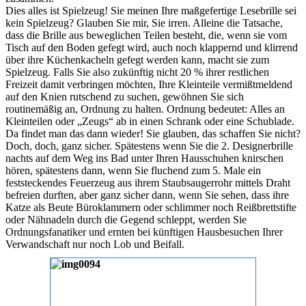
Dies alles ist Spielzeug! Sie meinen Ihre maßgefertige Lesebrille sei
kein Spielzeug? Glauben Sie mir, Sie irren. Alleine die Tatsache,
dass die Brille aus beweglichen Teilen besteht, die, wenn sie vom
Tisch auf den Boden gefegt wird, auch noch klappernd und klirrend
über ihre Küchenkacheln gefegt werden kann, macht sie zum
Spielzeug. Falls Sie also zukünftig nicht 20 % ihrer restlichen
Freizeit damit verbringen möchten, Ihre Kleinteile vermißtmeldend
auf den Knien rutschend zu suchen, gewöhnen Sie sich
routinemäßig an, Ordnung zu halten. Ordnung bedeutet: Alles an
Kleinteilen oder „Zeugs“ ab in einen Schrank oder eine Schublade.
Da findet man das dann wieder! Sie glauben, das schaffen Sie nicht?
Doch, doch, ganz sicher. Spätestens wenn Sie die 2. Designerbrille
nachts auf dem Weg ins Bad unter Ihren Hausschuhen knirschen
hören, spätestens dann, wenn Sie fluchend zum 5. Male ein
feststeckendes Feuerzeug aus ihrem Staubsaugerrohr mittels Draht
befreien durften, aber ganz sicher dann, wenn Sie sehen, dass ihre
Katze als Beute Büroklammern oder schlimmer noch Reißbrettstifte
oder Nähnadeln durch die Gegend schleppt, werden Sie
Ordnungsfanatiker und ernten bei künftigen Hausbesuchen Ihrer
Verwandschaft nur noch Lob und Beifall.