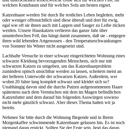
welchen Kratzbaum und für welches Sofa am besten eignet.
Katzenhaare werden Sie durch Ihr restliches Leben begleiten, mehr
oder weniger offensichtlich sind diese überall und dort für ewig,
egal wie oft sie ihnen auch mit Lappen und Sauger zu Leibe rücken
werden. Unsere Hauskatzen verlieren das ganze Jahr über
ununterbrochen Fell, das hängt damit zusammen, daß sie - entgegen
ihren wild lebenden Artgenossen - den Temperaturschwankungen
von Sommer bis Winter nicht ausgesetzt sind.
Lachhafte Versuche in einer schwarz eingerichteten Wohnung eines
schwarze Kleidung bevorzugenden Menschens, sich nur mit
schwarzen Katzen zu umgeben, um das Katzenhaarproblem
zumindest optisch unsichtbar werden zu lassen, scheitern meist an
der helleren Unterwolle der schwarzen Katzen. Außerdem, wer
wohnt 20 Jahre lang komplett schwarz und kleidet sich so?
Unabhängig davon sind die durchs Putzen aufgenommenen Haare
spätestens nach dem Vermischen mit dem im Magen befindlichen
Katzenfutter und dem darauf hin folgenden Auswürgen sowieso
nicht mehr gänzlich schwarz. Aber dieses Thema hatten wir ja
bereits.
Nehmen Sie bitte durch die Wohnung fliegende und in Ihrem
Morgenkaffee schwimmende Katzenhaare gelassen hin. Es ist noch
niemand daran erstickt. Sollten Sie der Erste sein, liegt das daran,