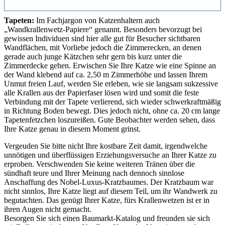
Tapeten:
Im Fachjargon von Katzenhaltern auch
„Wandkrallenwetz-Papiere“ genannt. Besonders bevorzugt bei
gewissen Individuen sind hier alle gut für Besucher sichtbaren
Wandflächen, mit Vorliebe jedoch die Zimmerecken, an denen
gerade auch junge Kätzchen sehr gern bis kurz unter die
Zimmerdecke gehen. Erwischen Sie Ihre Katze wie eine Spinne an
der Wand klebend auf ca. 2,50 m Zimmerhöhe und lassen Ihrem
Unmut freien Lauf, werden Sie erleben, wie sie langsam sukzessive
alle Krallen aus der Papierfaser lösen wird und somit die feste
Verbindung mit der Tapete verlierend, sich wieder schwerkraftmäßig
in Richtung Boden bewegt. Dies jedoch nicht, ohne ca. 20 cm lange
Tapetenfetzchen loszureißen. Gute Beobachter werden sehen, dass
Ihre Katze genau in diesem Moment grinst.
Vergeuden Sie bitte nicht Ihre kostbare Zeit damit, irgendwelche
unnötigen und überflüssigen Erziehungsversuche an Ihrer Katze zu
erproben. Verschwenden Sie keine weiteren Tränen über die
sündhaft teure und Ihrer Meinung nach dennoch sinnlose
Anschaffung des Nobel-Luxus-Kratzbaumes. Der Kratzbaum war
nicht sinnlos, Ihre Katze liegt auf diesem Teil, um ihr Wandwerk zu
begutachten. Das genügt Ihrer Katze, fürs Krallenwetzen ist er in
ihren Augen nicht gemacht.
Besorgen Sie sich einen Baumarkt-Katalog und freunden sie sich