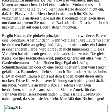
Katzenpipi zu imitieren. Da Sie ja sowieso vorhatten, Ihre alten
Matten auszutauschen, ist bei einem solchen Vorkommnis auch
gleich der richtige Zeitpunkt. Sieht Ihre Katze dennoch nicht ein,
daß der Platz vor dem Menschenklo nicht auch ihr Klo ist,
verzichten Sie an dieser Stelle auf die Badematte oder legen diese
nur dann aus, wenn Sie nach dem Bad oder dem Duschen nicht mit
nackten Füßen auf dem Boden stehen möchten.
Es gibt Katzen, die pinkeln prinzipiell und immer wieder z. B. vor
eine Spindtüre. Aber nur dann, wenn vor dieser Türe Läufer in einer
bestimmten Farbe ausgelegt sind. Liegt dort nichts oder ein Läufer
in einer anderen Farbe, wird dort auch nicht hingepinkelt. Dieses
Verhalten hat nichts mit genereller Unsauberkeit zu tun. Die gleiche
Katze, die hier beschrieben wird, pinkelt generell auf alles, was im
Garderobenraum auf dem Boden liegt. Egal ob Läufer,
Schmutzfangmatten oder ob eine Jacke oder ein Schal vom Haken
gefallen ist. Besonders beliebt sind auch Turn- oder Arbeitsschuhe.
Liegt in diesem Raum Nichts auf dem Boden, bleibt dieser auch
trocken. Diese Katze ist unserer Meinung nach nicht grundsätzlich
unsauber. Wenn Sie an Ihrer Katze ein solches Verhalten
beobachten, sollten Sie austesten, ob Sie den Anreiz für das
Verhalten Ihres Tieres herausfinden. Oftmals ist die Lösung so
naheliegend, dass man sie übersieht. Man läßt dort Nichts liegen!