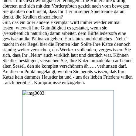
muss - um Geschwindigkeit zu erlangen - die Hinterläufe kräftig
abtreten und sich mit den Vorderpfoten gezielt nach vorn bewegen.
Sie glauben doch nicht, dass Ihr Tier in seiner Spielfreude daran
denkt, die Krallen einzuziehen?
Gut, das ein oder andere Exemplar wird immer wieder einmal
testen, wieweit ihre Gutmütigkeit es gestattet, wenn sie
(versehentlich natürlich) daran arbeitet, dem Büffelledersofa eine
gewisse antike Patina zu geben. Ein lautes und deutliches „Nein“
macht in der Regel hier die Fronten klar. Sollte Ihre Katze dennoch
ständig weiter versuchen, das Werk zu vollenden, vergewissern Sie
sich, dass Ihr „Nein“ auch wirklich laut und deutlich war. Können
Sie dies bestätigen, versuchen Sie, Ihre Katze umzulenken auf einen
alten Sessel, den sie komplett verschönern äh …. verhunzen darf.
An diesem Punkt angelangt, werden Sie bereits wissen, daß Ihre
Katze kein dummes Haustier ist und - um des lieben Friedens willen
- auch bereit ist, Kompromisse einzugehen.