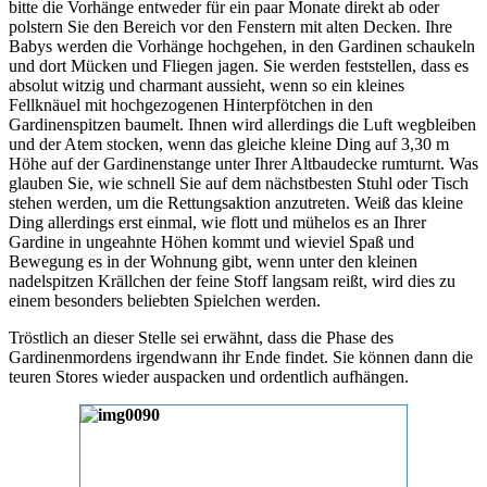
bitte die Vorhänge entweder für ein paar Monate direkt ab oder
polstern Sie den Bereich vor den Fenstern mit alten Decken. Ihre
Babys werden die Vorhänge hochgehen, in den Gardinen schaukeln
und dort Mücken und Fliegen jagen. Sie werden feststellen, dass es
absolut witzig und charmant aussieht, wenn so ein kleines
Fellknäuel mit hochgezogenen Hinterpfötchen in den
Gardinenspitzen baumelt. Ihnen wird allerdings die Luft wegbleiben
und der Atem stocken, wenn das gleiche kleine Ding auf 3,30 m
Höhe auf der Gardinenstange unter Ihrer Altbaudecke rumturnt. Was
glauben Sie, wie schnell Sie auf dem nächstbesten Stuhl oder Tisch
stehen werden, um die Rettungsaktion anzutreten. Weiß das kleine
Ding allerdings erst einmal, wie flott und mühelos es an Ihrer
Gardine in ungeahnte Höhen kommt und wieviel Spaß und
Bewegung es in der Wohnung gibt, wenn unter den kleinen
nadelspitzen Krällchen der feine Stoff langsam reißt, wird dies zu
einem besonders beliebten Spielchen werden.
Tröstlich an dieser Stelle sei erwähnt, dass die Phase des
Gardinenmordens irgendwann ihr Ende findet. Sie können dann die
teuren Stores wieder auspacken und ordentlich aufhängen.