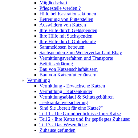
Mitgliedschaft
Pflegestelle werden ?
Hilfe bei Kastrationsaktionen
Betreuung von Futterstellen
Auswildern von Katzen
Ihre Hilfe durch Geldspenden
Ihre Hilfe mit Sachspenden
Ihre Hilfe durch Onlinekäufe
Sammeldosen betreuen
Sachspenden zum Weiterverkauf auf Ebay
Vermittlungsverfahren und Transporte
Beitrittserklärung
Bau von Katzenschlafhäusern
Bau von Katzenfutterhäusern
Vermittlung
Vermittlung - Erwachsene Katzen
Vermittlung - Katzenkinder
Vermittlungsablauf & Schutzgebühren
Tierkrankenversicherung
Sind Sie „bereit für eine Katze?"
Teil 1 - Die Grundbedürfnisse Ihrer Katze
Teil 2 - Ihre Katze und Ihr gepflegtes Zuhause:
Teil 3 - Das Wesentliche
Zuhause gefunden