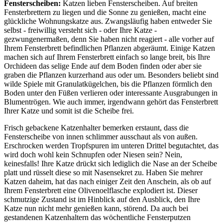
Fensterscheiben:
Katzen lieben Fensterscheiben. Auf breiten
Fensterbrettern zu liegen und die Sonne zu genießen, macht eine
glückliche Wohnungskatze aus. Zwangsläufig haben entweder Sie
selbst - freiwillig versteht sich - oder Ihre Katze -
gezwungenermaßen, denn Sie haben nicht reagiert - alle vorher auf
Ihrem Fensterbrett befindlichen Pflanzen abgeräumt. Einige Katzen
machen sich auf Ihrem Fensterbrett einfach so lange breit, bis Ihre
Orchideen das selige Ende auf dem Boden finden oder aber sie
graben die Pflanzen kurzerhand aus oder um. Besonders beliebt sind
wilde Spiele mit Granulatkügelchen, bis die Pflanzen förmlich den
Boden unter den Füßen verlieren oder interessante Ausgrabungen in
Blumentrögen. Wie auch immer, irgendwann gehört das Fensterbrett
Ihrer Katze und somit ist die Scheibe frei.
Frisch gebackene Katzenhalter bemerken erstaunt, dass die
Fensterscheibe von innen schlimmer ausschaut als von außen.
Erschrocken werden Tropfspuren im unteren Drittel begutachtet, das
wird doch wohl kein Schnupfen oder Niesen sein? Nein,
keinesfalls! Ihre Katze drückt sich lediglich die Nase an der Scheibe
platt und rüsselt diese so mit Nasensekret zu. Haben Sie mehrer
Katzen daheim, hat das nach einiger Zeit den Anschein, als ob auf
Ihrem Fensterbrett eine Olivenoelflasche explodiert ist. Dieser
schmutzige Zustand ist im Hinblick auf den Ausblick, den Ihre
Katze nun nicht mehr genießen kann, störend. Da auch bei
gestandenen Katzenhaltern das wöchentliche Fensterputzen