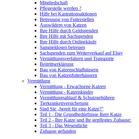
Mitgliedschaft
Pflegestelle werden ?
Hilfe bei Kastrationsaktionen
Betreuung von Futterstellen
Auswildern von Katzen
Ihre Hilfe durch Geldspenden
Ihre Hilfe mit Sachspenden
Ihre Hilfe durch Onlinekäufe
Sammeldosen betreuen
Sachspenden zum Weiterverkauf auf Ebay
Vermittlungsverfahren und Transporte
Beitrittserklärung
Bau von Katzenschlafhäusern
Bau von Katzenfutterhäusern
Vermittlung
Vermittlung - Erwachsene Katzen
Vermittlung - Katzenkinder
Vermittlungsablauf & Schutzgebühren
Tierkrankenversicherung
Sind Sie „bereit für eine Katze?"
Teil 1 - Die Grundbedürfnisse Ihrer Katze
Teil 2 - Ihre Katze und Ihr gepflegtes Zuhause:
Teil 3 - Das Wesentliche
Zuhause gefunden