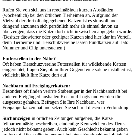
Rufen Sie von sich aus in regelmäßigen kurzen Abständen
(wöchentlich) bei den örtlichen Tierheimen an. Aufgrund der
Vielzahl der dort oft abgegebenen Katzen ist es sinnvoll und
dringend anzuraten sich persönlich mehr als einmal davon zu
überzeugen, dass die Katze dort nicht inzwischen abgegeben wurde.
(Besitzer tätowierter oder gechipter Katzen sind hier klar im Vorteil,
denn Tierheime und Tierschutzvereine lassen Fundkatzen auf Täto-
Nummer und Chip untersuchen.)
Futterstellen in der Nähe?
Oft haben Tierschutzvereine Futterstellen für wildlebende Katzen
eingerichtet, fragen Sie, ob in Ihrer Gegend eine solche installiert ist,
vielleicht läuft Ihre Katze dort auf.
Nachbarn mit Freigängerkatzen:
Besonders oft finden verirrte Stubentiger in der Nachbarschaft bei
anderen Freigängerhaushalten Kost und Logis und werden für
ausgesetzt gehalten. Befragen Sie Ihre Nachbarn, wer
Freigängerkatzen hat und setzen Sie sich mit diesen in Verbindung.
Suchanzeigen
in örtlichen Zeitungen aufgeben, die Katze
fellbarbenmäßig beschreiben, eindeutige Kennzeichen des Tieres
jedoch nicht bekannt geben. Auch kein Geschlecht bekannt geben
im Inserat. Dies sollte immer erst bei einer Fundmeldung abgeklärt