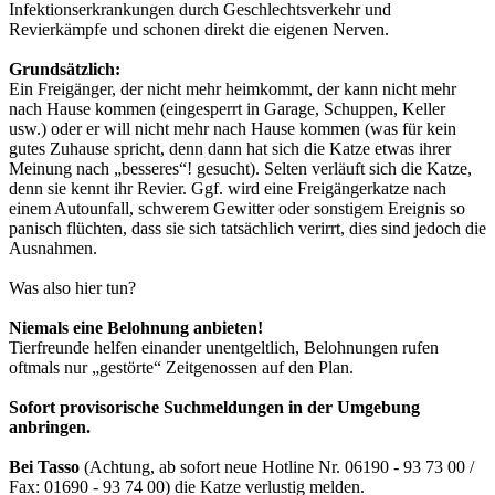
Infektionserkrankungen durch Geschlechtsverkehr und
Revierkämpfe und schonen direkt die eigenen Nerven.
Grundsätzlich:
Ein Freigänger, der nicht mehr heimkommt, der kann nicht mehr
nach Hause kommen (eingesperrt in Garage, Schuppen, Keller
usw.) oder er will nicht mehr nach Hause kommen (was für kein
gutes Zuhause spricht, denn dann hat sich die Katze etwas ihrer
Meinung nach „besseres“! gesucht). Selten verläuft sich die Katze,
denn sie kennt ihr Revier. Ggf. wird eine Freigängerkatze nach
einem Autounfall, schwerem Gewitter oder sonstigem Ereignis so
panisch flüchten, dass sie sich tatsächlich verirrt, dies sind jedoch die
Ausnahmen.
Was also hier tun?
Niemals eine Belohnung anbieten!
Tierfreunde helfen einander unentgeltlich, Belohnungen rufen
oftmals nur „gestörte“ Zeitgenossen auf den Plan.
Sofort provisorische Suchmeldungen in der Umgebung
anbringen.
Bei Tasso
(Achtung, ab sofort neue Hotline Nr. 06190 - 93 73 00 /
Fax: 01690 - 93 74 00) die Katze verlustig melden.