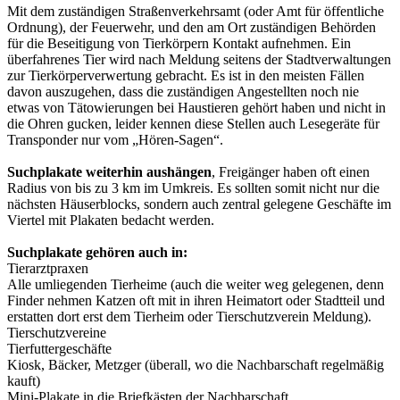
Mit dem zuständigen Straßenverkehrsamt (oder Amt für öffentliche
Ordnung), der Feuerwehr, und den am Ort zuständigen Behörden
für die Beseitigung von Tierkörpern Kontakt aufnehmen. Ein
überfahrenes Tier wird nach Meldung seitens der Stadtverwaltungen
zur Tierkörperverwertung gebracht. Es ist in den meisten Fällen
davon auszugehen, dass die zuständigen Angestellten noch nie
etwas von Tätowierungen bei Haustieren gehört haben und nicht in
die Ohren gucken, leider kennen diese Stellen auch Lesegeräte für
Transponder nur vom „Hören-Sagen“.
Suchplakate weiterhin aushängen
, Freigänger haben oft einen
Radius von bis zu 3 km im Umkreis. Es sollten somit nicht nur die
nächsten Häuserblocks, sondern auch zentral gelegene Geschäfte im
Viertel mit Plakaten bedacht werden.
Suchplakate gehören auch in:
Tierarztpraxen
Alle umliegenden Tierheime (auch die weiter weg gelegenen, denn
Finder nehmen Katzen oft mit in ihren Heimatort oder Stadtteil und
erstatten dort erst dem Tierheim oder Tierschutzverein Meldung).
Tierschutzvereine
Tierfuttergeschäfte
Kiosk, Bäcker, Metzger (überall, wo die Nachbarschaft regelmäßig
kauft)
Mini-Plakate in die Briefkästen der Nachbarschaft