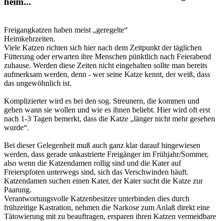
heim...
Freigangkatzen haben meist „geregelte“
Heimkehrzeiten.
Viele Katzen richten sich hier nach dem Zeitpunkt der täglichen
Fütterung oder erwarten ihre Menschen pünktlich nach Feierabend
zuhause. Werden diese Zeiten nicht eingehalten sollte man bereits
aufmerksam werden, denn - wer seine Katze kennt, der weiß, dass
das ungewöhnlich ist.
Komplizierter wird es bei den sog. Streunern, die kommen und
gehen wann sie wollen und wie es ihnen beliebt. Hier wird oft erst
nach 1-3 Tagen bemerkt, dass die Katze „länger nicht mehr gesehen
wurde“.
Bei dieser Gelegenheit muß auch ganz klar darauf hingewiesen
werden, dass gerade unkastrierte Freigänger im Frühjahr/Sommer,
also wenn die Katzendamen rollig sind und die Kater auf
Freierspfoten unterwegs sind, sich das Verschwinden häuft.
Katzendamen suchen einen Kater, der Kater sucht die Katze zur
Paarung.
Verantwortungsvolle Katzenbesitzer unterbinden dies durch
frühzeitige Kastration, nehmen die Narkose zum Anlaß direkt eine
Tätowierung mit zu beauftragen, ersparen ihren Katzen vermeidbare