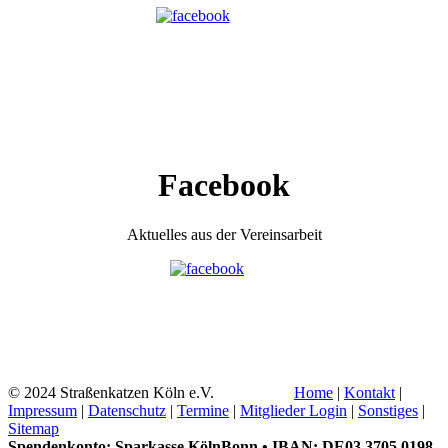
Facebook
Aktuelles aus der Vereinsarbeit
© 2024 Straßenkatzen Köln e.V.
Home
|
Kontakt
|
Impressum
|
Datenschutz
|
Termine
|
Mitglieder Login
|
Sonstiges
|
Sitemap
Spendenkonto: Sparkasse KölnBonn • IBAN: DE03 3705 0198