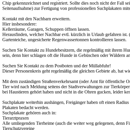
Chip gekennzeichnet und registriert. Sollte dies noch nicht der Fall
Seitenaufnahme) zur Fertigung von professionellen Suchplakaten mit
Kontakt mit den Nachbarn erweitern.
Hier insbesondere:
Kellerräume, Garagen, Schuppen öffnen lassen.
Herausfinden, welcher Nachbar evtl. kürzlich in Urlaub gefahren ist. 
Gartenteiche, ungesicherte Regenwassertonnen kontrollieren lassen.
Suchen Sie Kontakt zu Hundebesitzern, die regelmäßig mit ihrem Hund
sein, denn hier schlagen oft die Hunde in Gebüschen oder Wäldern an,
Suchen Sie Kontakt zu dem Postboten und der Müllabfuhr!
Dieser Personenkreis geht regelmäßig die gleichen Gebiete ab, hat w
Mit dem zuständigen Straßenverkehrsamt (oder Amt für öffentliche O
Tier wird nach Meldung seitens der Stadtverwaltungen zur Tierkörper
bei Haustieren gehört haben und nicht in die Ohren gucken, leider k
Suchplakate weiterhin aushängen, Freigänger haben oft einen Radius b
Plakaten bedacht werden.
Suchplakate gehören auch in:
Tierarztpraxen
Alle umliegenden Tierheime (auch die weiter weg gelegenen, denn Fin
Tierschutzvereine