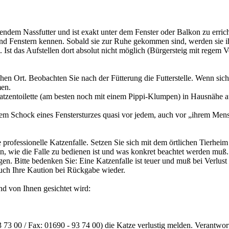
endem Nassfutter und ist exakt unter dem Fenster oder Balkon zu erricht
nd Fenstern kennen. Sobald sie zur Ruhe gekommen sind, werden sie i
st das Aufstellen dort absolut nicht möglich (Bürgersteig mit regem Ve
en Ort. Beobachten Sie nach der Fütterung die Futterstelle. Wenn sich i
men.
entoilette (am besten noch mit einem Pippi-Klumpen) in Hausnähe aufzu
dem Schock eines Fenstersturzes quasi vor jedem, auch vor „ihrem Me
professionelle Katzenfalle. Setzen Sie sich mit dem örtlichen Tierheim 
, wie die Falle zu bedienen ist und was konkret beachtet werden muß. V
gen. Bitte bedenken Sie: Eine Katzenfalle ist teuer und muß bei Verlus
auch Ihre Kaution bei Rückgabe wieder.
d von Ihnen gesichtet wird:
93 73 00 / Fax: 01690 - 93 74 00) die Katze verlustig melden. Verantw