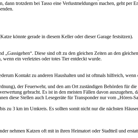
 sein, dann trotzdem bei Tasso eine Verlustmeldungen machen, geht per E
senden.
(Katze könnte gerade in diesem Keller oder dieser Garage festsitzen).
 „Gassigehen“. Diese sind oft zu den gleichen Zeiten an den gleichen
 wenn ein verletztes oder totes Tier entdeckt wurde.
iederum Kontakt zu anderen Haushalten und ist oftmals hilfreich, wenn
rdnung), der Feuerwehr, und den am Ort zuständigen Behörden für die
verwertung gebracht. Es ist in den meisten Fällen davon auszugehen, 
ennen diese Stellen auch Lesegeräte für Transponder nur vom „Hören-S
is zu 3 km im Umkreis. Es sollten somit nicht nur die nächsten Häuser
der nehmen Katzen oft mit in ihren Heimatort oder Stadtteil und erstat