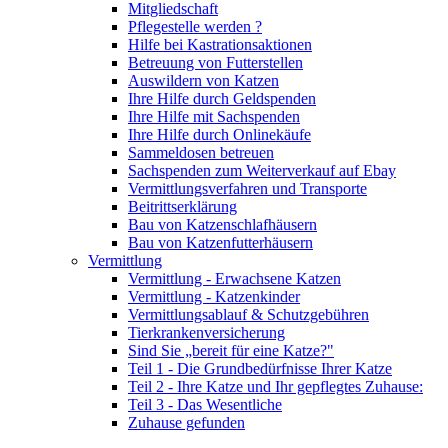
Mitgliedschaft
Pflegestelle werden ?
Hilfe bei Kastrationsaktionen
Betreuung von Futterstellen
Auswildern von Katzen
Ihre Hilfe durch Geldspenden
Ihre Hilfe mit Sachspenden
Ihre Hilfe durch Onlinekäufe
Sammeldosen betreuen
Sachspenden zum Weiterverkauf auf Ebay
Vermittlungsverfahren und Transporte
Beitrittserklärung
Bau von Katzenschlafhäusern
Bau von Katzenfutterhäusern
Vermittlung
Vermittlung - Erwachsene Katzen
Vermittlung - Katzenkinder
Vermittlungsablauf & Schutzgebühren
Tierkrankenversicherung
Sind Sie „bereit für eine Katze?"
Teil 1 - Die Grundbedürfnisse Ihrer Katze
Teil 2 - Ihre Katze und Ihr gepflegtes Zuhause:
Teil 3 - Das Wesentliche
Zuhause gefunden