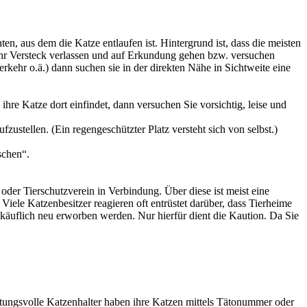
en, aus dem die Katze entlaufen ist. Hintergrund ist, dass die meisten
hr Versteck verlassen und auf Erkundung gehen bzw. versuchen
rkehr o.ä.) dann suchen sie in der direkten Nähe in Sichtweite eine
hre Katze dort einfindet, dann versuchen Sie vorsichtig, leise und
stellen. (Ein regengeschützter Platz versteht sich von selbst.)
nschen“.
oder Tierschutzverein in Verbindung. Über diese ist meist eine
iele Katzenbesitzer reagieren oft entrüstet darüber, dass Tierheime
t käuflich neu erworben werden. Nur hierfür dient die Kaution. Da Sie
ortungsvolle Katzenhalter haben ihre Katzen mittels Tätonummer oder