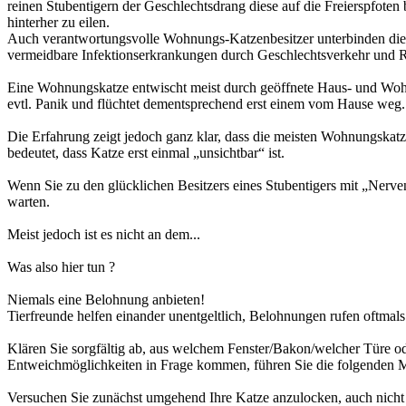
reinen Stubentigern der Geschlechtsdrang diese auf die Freierspfoten
hinterher zu eilen.
Auch verantwortungsvolle Wohnungs-Katzenbesitzer unterbinden dies 
vermeidbare Infektionserkrankungen durch Geschlechtsverkehr und R
Eine Wohnungskatze entwischt meist durch geöffnete Haus- und Wohnun
evtl. Panik und flüchtet dementsprechend erst einem vom Hause weg.
Die Erfahrung zeigt jedoch ganz klar, dass die meisten Wohnungskatz
bedeutet, dass Katze erst einmal „unsichtbar“ ist.
Wenn Sie zu den glücklichen Besitzers eines Stubentigers mit „Nerven 
warten.
Meist jedoch ist es nicht an dem...
Was also hier tun ?
Niemals eine Belohnung anbieten!
Tierfreunde helfen einander unentgeltlich, Belohnungen rufen oftmals
Klären Sie sorgfältig ab, aus welchem Fenster/Bakon/welcher Türe ode
Entweichmöglichkeiten in Frage kommen, führen Sie die folgenden
Versuchen Sie zunächst umgehend Ihre Katze anzulocken, auch nicht m