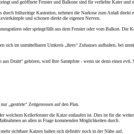
 bringt und geöffnete Fenster und Balkone sind für verliebte Kater und
durch frühzeitige Kastration, nehmen die Narkose zum Anlaß direkt ei
evierkämpfe und schonen direkt die eigenen Nerven.
gstüren oder springt/fällt aus dem Fenster oder vom Balkon. Die Katze
en sich im unmittelbaren Umkreis „ihres“ Zuhauses aufhalten, bei unmi
aus Draht“ gehören, wird Ihre Samtpfote - wenn sie denn einen evtl. Stu
 nur „gestörte“ Zeitgenossen auf den Plan.
r welchem Kellerfenster die Katze entlaufen ist. Dies ist für die wei
 Maßnahmen an allen in Frage kommenden Möglichkeiten durch.
ehr sichtbare Katzen halten sich definitiv noch in der Nähe auf.