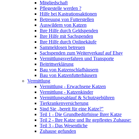
Mitgliedschaft
Pflegestelle werden ?
Hilfe bei Kastrationsaktionen
Betreuung von Futterstellen
Auswildern von Katzen
Ihre Hilfe durch Geldspenden
Ihre Hilfe mit Sachspenden
Ihre Hilfe durch Onlinekäufe
Sammeldosen betreuen
Sachspenden zum Weiterverkauf auf Ebay
Vermittlungsverfahren und Transporte
Beitrittserklärung
Bau von Katzenschlafhäusern
Bau von Katzenfutterhäusern
Vermittlung
Vermittlung - Erwachsene Katzen
Vermittlung - Katzenkinder
Vermittlungsablauf & Schutzgebühren
Tierkrankenversicherung
Sind Sie „bereit für eine Katze?"
Teil 1 - Die Grundbedürfnisse Ihrer Katze
Teil 2 - Ihre Katze und Ihr gepflegtes Zuhause:
Teil 3 - Das Wesentliche
Zuhause gefunden