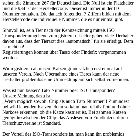
stehen die Zimmern 267 für Deutschland. Die Null ist ein Platzhalter
und die 934 ist der Herstellercode. Dieser ist immer in der ID-
Nummer enthalten. Die danach folgenden 7 Ziffern bilden mit dem
Herstellercode die individuelle Nummer, die es nur einmal gibt.
Sinnvoll ist, sein Tier nach der Kennzeichnung mittels ISO-
Transponder umgehend zu registrieren. Leider gehen viele Tierhalter
davon aus, dass der Tierarzt dies „automatisch“ für sie erledigt. Dem
ist nicht so!
Registrierungen können über Tasso oder Findefix vorgenommen
werden.
Wir registrieren all unsere Katzen grundsätzlich erst einmal auf
unseren Verein. Nach Übernahme eines Tieres kann der neue
Tierhalter problemlos eine Ummeldung auf sich selbst vornehmen.
Was ist nun besser? Täto-Nummer oder ISO-Transponder?
Unsere Meinung dazu ist:
„Wenn möglich sowohl Chip als auch Täto-Nummer“! Zumindest
bei wild lebenden Katzen, denn so kann man relativ flott und ohne
Narkose erkennen, ob die Katze kastriert ist. Bei zahmen Katzen
genügt inzwischen der Chip; das Auslesen von Fundkatzen durch
Tierschutzvereine ist Standard.
Der Vorteil des ISO-Transponders ist, man kann ihn problemlos