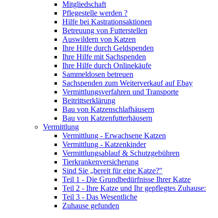
Mitgliedschaft
Pflegestelle werden ?
Hilfe bei Kastrationsaktionen
Betreuung von Futterstellen
Auswildern von Katzen
Ihre Hilfe durch Geldspenden
Ihre Hilfe mit Sachspenden
Ihre Hilfe durch Onlinekäufe
Sammeldosen betreuen
Sachspenden zum Weiterverkauf auf Ebay
Vermittlungsverfahren und Transporte
Beitrittserklärung
Bau von Katzenschlafhäusern
Bau von Katzenfutterhäusern
Vermittlung
Vermittlung - Erwachsene Katzen
Vermittlung - Katzenkinder
Vermittlungsablauf & Schutzgebühren
Tierkrankenversicherung
Sind Sie „bereit für eine Katze?"
Teil 1 - Die Grundbedürfnisse Ihrer Katze
Teil 2 - Ihre Katze und Ihr gepflegtes Zuhause:
Teil 3 - Das Wesentliche
Zuhause gefunden