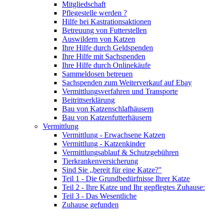
Mitgliedschaft
Pflegestelle werden ?
Hilfe bei Kastrationsaktionen
Betreuung von Futterstellen
Auswildern von Katzen
Ihre Hilfe durch Geldspenden
Ihre Hilfe mit Sachspenden
Ihre Hilfe durch Onlinekäufe
Sammeldosen betreuen
Sachspenden zum Weiterverkauf auf Ebay
Vermittlungsverfahren und Transporte
Beitrittserklärung
Bau von Katzenschlafhäusern
Bau von Katzenfutterhäusern
Vermittlung
Vermittlung - Erwachsene Katzen
Vermittlung - Katzenkinder
Vermittlungsablauf & Schutzgebühren
Tierkrankenversicherung
Sind Sie „bereit für eine Katze?"
Teil 1 - Die Grundbedürfnisse Ihrer Katze
Teil 2 - Ihre Katze und Ihr gepflegtes Zuhause:
Teil 3 - Das Wesentliche
Zuhause gefunden