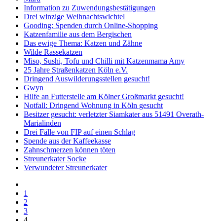
Information zu Zuwendungsbestätigungen
Drei winzige Weihnachtswichtel
Gooding: Spenden durch Online-Shopping
Katzenfamilie aus dem Bergischen
Das ewige Thema: Katzen und Zähne
Wilde Rassekatzen
Miso, Sushi, Tofu und Chilli mit Katzenmama Amy
25 Jahre Straßenkatzen Köln e.V.
Dringend Auswilderungsstellen gesucht!
Gwyn
Hilfe an Futterstelle am Kölner Großmarkt gesucht!
Notfall: Dringend Wohnung in Köln gesucht
Besitzer gesucht: verletzter Siamkater aus 51491 Overath-
Marialinden
Drei Fälle von FIP auf einen Schlag
Spende aus der Kaffeekasse
Zahnschmerzen können töten
Streunerkater Socke
Verwundeter Streunerkater
1
2
3
4