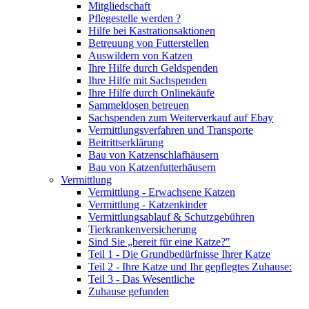
Mitgliedschaft
Pflegestelle werden ?
Hilfe bei Kastrationsaktionen
Betreuung von Futterstellen
Auswildern von Katzen
Ihre Hilfe durch Geldspenden
Ihre Hilfe mit Sachspenden
Ihre Hilfe durch Onlinekäufe
Sammeldosen betreuen
Sachspenden zum Weiterverkauf auf Ebay
Vermittlungsverfahren und Transporte
Beitrittserklärung
Bau von Katzenschlafhäusern
Bau von Katzenfutterhäusern
Vermittlung
Vermittlung - Erwachsene Katzen
Vermittlung - Katzenkinder
Vermittlungsablauf & Schutzgebühren
Tierkrankenversicherung
Sind Sie „bereit für eine Katze?"
Teil 1 - Die Grundbedürfnisse Ihrer Katze
Teil 2 - Ihre Katze und Ihr gepflegtes Zuhause:
Teil 3 - Das Wesentliche
Zuhause gefunden