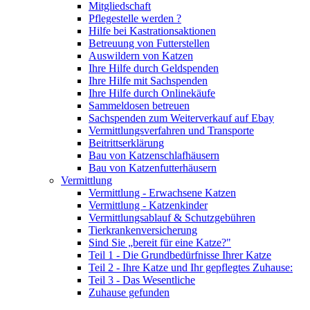
Mitgliedschaft
Pflegestelle werden ?
Hilfe bei Kastrationsaktionen
Betreuung von Futterstellen
Auswildern von Katzen
Ihre Hilfe durch Geldspenden
Ihre Hilfe mit Sachspenden
Ihre Hilfe durch Onlinekäufe
Sammeldosen betreuen
Sachspenden zum Weiterverkauf auf Ebay
Vermittlungsverfahren und Transporte
Beitrittserklärung
Bau von Katzenschlafhäusern
Bau von Katzenfutterhäusern
Vermittlung
Vermittlung - Erwachsene Katzen
Vermittlung - Katzenkinder
Vermittlungsablauf & Schutzgebühren
Tierkrankenversicherung
Sind Sie „bereit für eine Katze?"
Teil 1 - Die Grundbedürfnisse Ihrer Katze
Teil 2 - Ihre Katze und Ihr gepflegtes Zuhause:
Teil 3 - Das Wesentliche
Zuhause gefunden